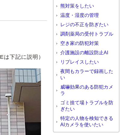
熊対策をしたい
温度・湿度の管理
レジの不正を防ぎたい
調剤薬局の受付トラブル
空き家の防犯対策
介護施設の離設防止AI
oEは下記に説明）
リプレイスしたい
夜間もカラーで録画した
い
威嚇効果のある防犯カメ
ラ
ゴミ捨て場トラブルを防
ぎたい
特定の人物を検知できる
AIカメラを使いたい