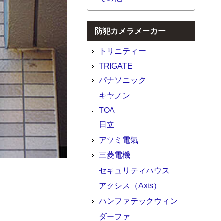
防犯カメラメーカー
トリニティー
TRIGATE
パナソニック
キヤノン
TOA
日立
アツミ電氣
三菱電機
セキュリティハウス
アクシス（Axis）
ハンファテックウィン
ダーファ