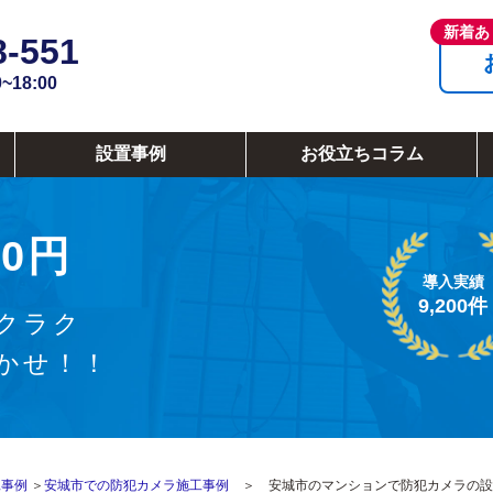
8-551
18:00
設置事例
お役立ちコラム
0円
導入実績
9,200件
クラク
かせ！！
工事例
＞
安城市での防犯カメラ施工事例
＞ 安城市のマンションで防犯カメラの設