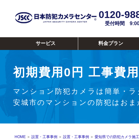
0120-98
受付時間 9:00~
サービス
料金プラン
初期費用0円
工事費用
マンション防犯カメラは簡単・ラ
安城市のマンションの防犯はおま
HOME
＞
設置・工事事例
＞
設置・工事事例
＞
愛知県での防犯カメラ施