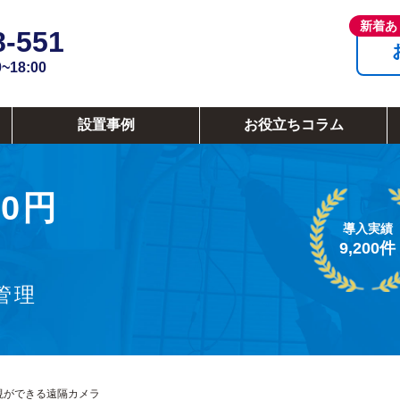
8-551
18:00
設置事例
お役立ちコラム
0円
導入実績
9,200件
管理
視ができる遠隔カメラ