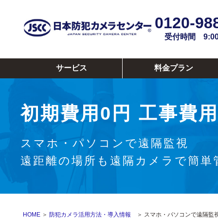
0120-98
受付時間 9:00~
サービス
料金プラン
初期費用0円
工事費用
スマホ・パソコンで遠隔監視
遠距離の場所も遠隔カメラで簡単
HOME
＞
防犯カメラ活用方法・導入情報
＞ スマホ・パソコンで遠隔監