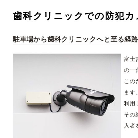
歯科クリニックでの防犯カ
駐車場から歯科クリニックへと至る経
富士
の一
この
ます
利用
その
入者