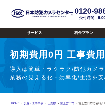
0120-98
受付時間 9:00~
サービス
料金プラン
初期費用0円
工事費用
導入は簡単・ラクラク/防犯カメ
業務の見える化・効率化/生活を
HOME
＞
設置・工事事例
＞
山梨県
＞
富士吉田市
＞ 富士吉田市の歯科ク