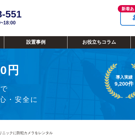
8-551
18:00
設置事例
お役立ちコラム
0円
導入実績
9,200件
ラで
安心・安全に
リニックに防犯カメラをレンタル