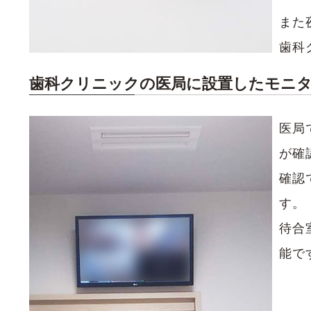
また
歯科
歯科クリニックの医局に設置したモニ
医局
が確
確認
す。
待合
能で