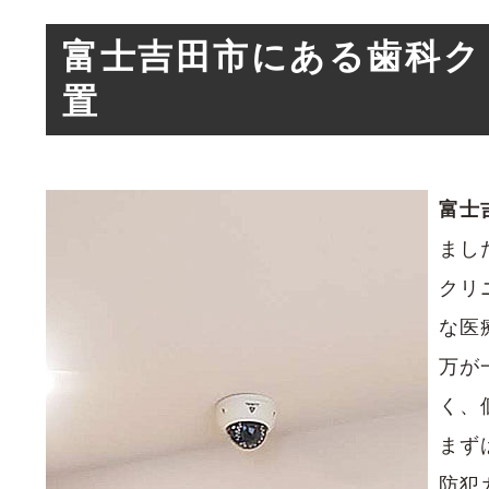
富士吉田市にある歯科ク
置
富士
まし
クリ
な医
万が
く、
まず
防犯