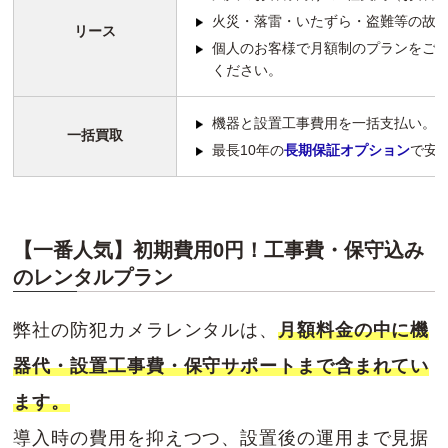
火災・落雷・いたずら・盗難等の故
リース
個人のお客様で月額制のプランをご
ください。
機器と設置工事費用を一括支払い。
一括買取
最長10年の
長期保証オプション
で安
【一番人気】初期費用0円！工事費・保守込み
のレンタルプラン
弊社の防犯カメラレンタルは、
月額料金の中に機
器代・設置工事費・保守サポートまで含まれてい
ます。
導入時の費用を抑えつつ、設置後の運用まで見据