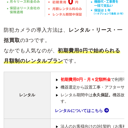
防犯カメラの導入方法は、
レンタル・リース・一
括買取
の3つです。
なかでも人気なのが、
初期費用0円で始められる
月額制のレンタルプラン
です。
初期費用0円・月々定額料金
で利用可
機器選定から設置工事・アフターサ
レンタル
レンタル期間中は
永久保証。
機器故
す。
レンタルについてはこちら
法人のお客様向けの3社契約（お客様