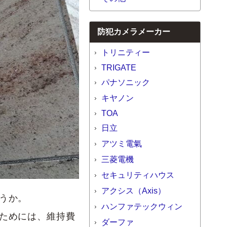
防犯カメラメーカー
トリニティー
TRIGATE
パナソニック
キヤノン
TOA
日立
アツミ電氣
三菱電機
セキュリティハウス
アクシス（Axis）
うか。
ハンファテックウィン
ためには、維持費
ダーファ