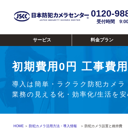
0120-98
受付時間 9:00~
サービス
料金プラン
初期費用0円
工事費用
導入は簡単・ラクラク防犯カメラ
業務の見える化・効率化/生活を
HOME
＞
防犯カメラ活用方法・導入情報
＞ 防犯カメラ設置と維持費