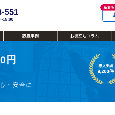
8-551
18:00
設置事例
お役立ちコラム
0円
導入実績
9,200件
安心・安全に