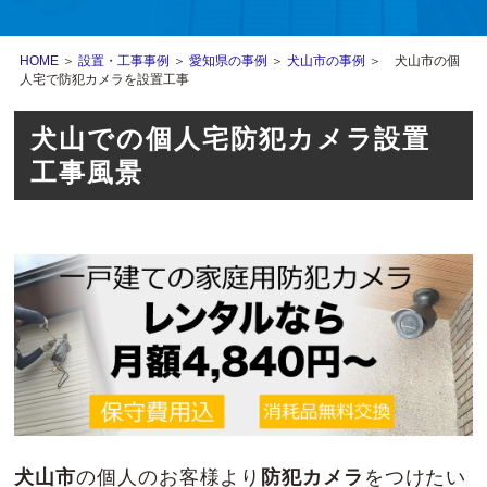
HOME
＞
設置・工事事例
＞
愛知県の事例
＞
犬山市の事例
＞ 犬山市の個
人宅で防犯カメラを設置工事
犬山での個人宅防犯カメラ設置
工事風景
犬山市
の個人のお客様より
防犯カメラ
をつけたい