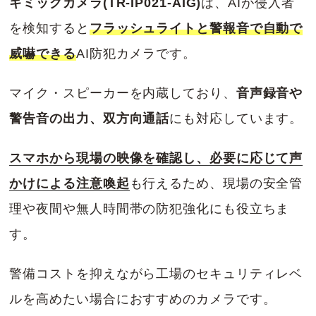
ギミックカメラ(TR-IP021-AIG)
は、AIが侵入者
を検知すると
フラッシュライトと警報音で自動で
威嚇できる
AI防犯カメラです。
マイク・スピーカーを内蔵しており、
音声録音や
警告音の出力、双方向通話
にも対応しています。
スマホから現場の映像を確認し、必要に応じて声
かけによる注意喚起
も行えるため、現場の安全管
理や夜間や無人時間帯の防犯強化にも役立ちま
す。
警備コストを抑えながら工場のセキュリティレベ
ルを高めたい場合におすすめのカメラです。