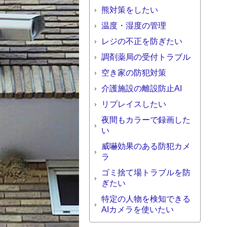
熊対策をしたい
温度・湿度の管理
レジの不正を防ぎたい
調剤薬局の受付トラブル
空き家の防犯対策
介護施設の離設防止AI
リプレイスしたい
夜間もカラーで録画した
い
威嚇効果のある防犯カメ
ラ
ゴミ捨て場トラブルを防
ぎたい
特定の人物を検知できる
AIカメラを使いたい