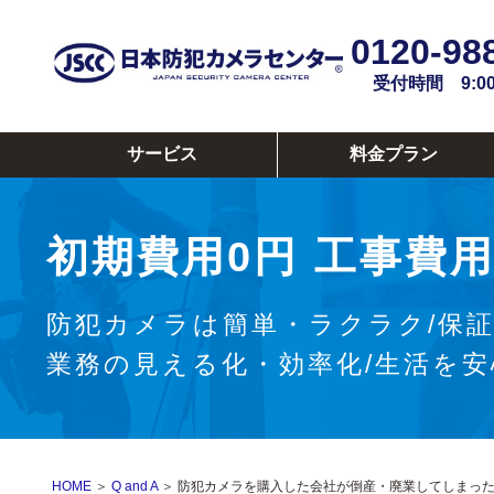
0120-98
受付時間 9:00~
サービス
料金プラン
初期費用0円
工事費用
防犯カメラは簡単・ラクラク/保
業務の見える化・効率化/生活を
HOME
＞
Q and A
＞ 防犯カメラを購入した会社が倒産・廃業してしまっ