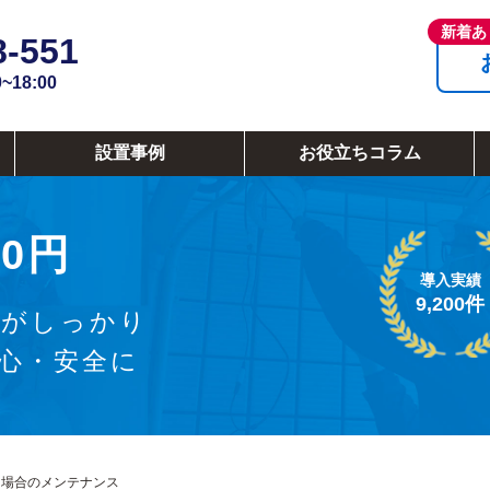
8-551
18:00
設置事例
お役立ちコラム
0円
導入実績
9,200件
証がしっかり
安心・安全に
た場合のメンテナンス