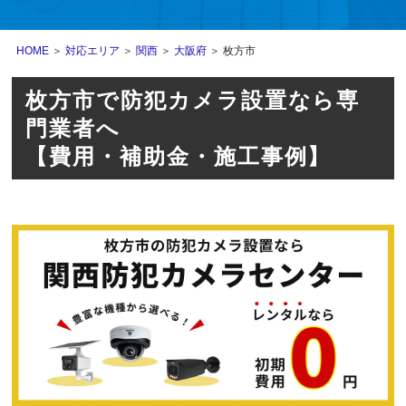
HOME
＞
対応エリア
＞
関西
＞
大阪府
＞ 枚方市
枚方市で防犯カメラ設置なら専
門業者へ
【費用・補助金・施工事例】