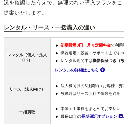
況を確認したうえで、無理のない導入プランをご
提案いたします。
レンタル・リース・一括購入の違い
初期費用0円・月々定額料金
で利用可
機器選定・設置・サポートまですべ
レンタル（個人・法人
OK）
レンタル期間中は
機器保証つき（故
レンタルの詳細はこちら
法人様向けの3社契約（お客様・弊社
リース（法人向け）
故障時はリース会社の保険を適用
本体＋工事費をまとめてお支払い
一括買取
最長10年の
長期保証オプション
あ