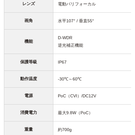
レンズ
電動バリフォーカル
画角
水平107° / 垂直55°
D-WDR
機能
逆光補正機能
保護等級
IP67
動作温度
-30℃～60℃
電源
PoC（CVI）/DC12V
消費電力
最大9.8W（PoC）
重量
約700g