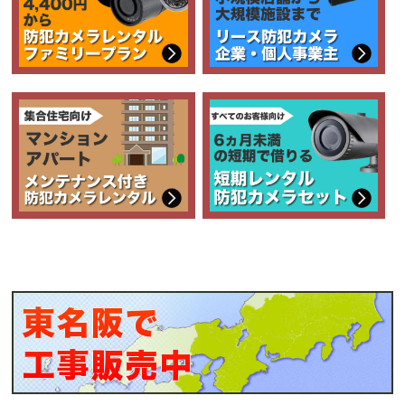
フルHD出力（HDMI）に対応しており、録画映
像やカメラのライブ映像をHDMI対応ビデオモ
ニターに高精細に映し出すことができます。
新開発のリアルタイム顔照合機能を搭載。
登録した人物の顔画像と、指定のカメラから得
る顔画像情報をリアルタイムに照合する機能を
搭載しました。
（搭載モデル：DG-NV200V1M、DG-
NV200/2M）
DG-NV200 詳細