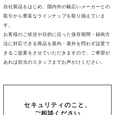
自社製品をはじめ、国内外の幅広いメーカーとの
取引から豊富なラインナップを取り揃えていま
PoE/PoE+スイッチ内蔵ネットワークビデオレコ
ーダー「XRN-410KSN」
す。
お客様のご状況や目的に沿った保存期間・録画方
法に対応できる商品を屋内・屋外を問わず設置で
「
XRN-410KSN
」は、PoE/PoE+対応スイッ
きるご提案をさせていただきますので、ご希望が
チを内蔵した４ｃｈネットワークビデオレコー
あれば担当のスタッフまでお声がけください。
ダーです。
LANケーブル一本でカメラに電源を供給し、同
時に映像信号を取得します。
セキュリティのこと、
XRN-410KSN 詳細
ご相談ください