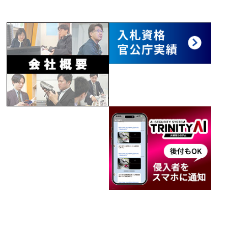
サービスが付属されています。
HRD-1641KN 詳細
PoE+スイッチ内蔵4CHネットワークビデオレコ
ーダー「SRN-473KSN」
「
SRN-473KSN
」は、PoE/PoE+対応スイッ
チを内蔵したネットワークビデオレコーダーで
す。