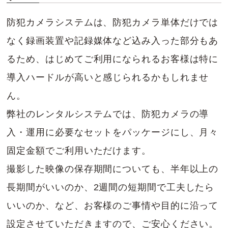
とができます。
防犯カメラシステムは、防犯カメラ単体だけでは
弊社では、非常に販売台数の多いモデルです。
なく録画装置や記録媒体など込み入った部分もあ
スマホでの遠隔監視が月額無料でできるDDNS
るため、はじめてご利用になられるお客様は特に
サービスが付属されています。
導入ハードルが高いと感じられるかもしれませ
ん。
HRD-440KN 詳細
弊社のレンタルシステムでは、防犯カメラの導
入・運用に必要なセットをパッケージにし、月々
固定金額でご利用いただけます。
デジタルネットワークビデオレコーダー DG-
撮影した映像の保存期間についても、半年以上の
NV200シリーズ
長期間がいいのか、2週間の短期間で工夫したら
いいのか、など、お客様のご事情や目的に沿って
設定させていただきますので、ご安心ください。