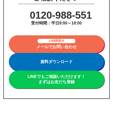
0120-988-551
受付時間：平日9:00～18:00
防犯カメラ専用録画装置 AHDレコーダー
「HRD-1641KN」
24時間受付
メールでお問い合わせ
「
HRD-1641KN
」は、AHDカメラ16台を接続
資料ダウンロード
できるネットワークビデオレコーダーです。
LINEでもご相談いただけます！
400万画素の防犯カメラを最大16台接続できま
まずはお友だち登録
す。
弊社では、非常に販売台数の多いモデルです。
スマホでの遠隔監視が月額無料でできるDDNS