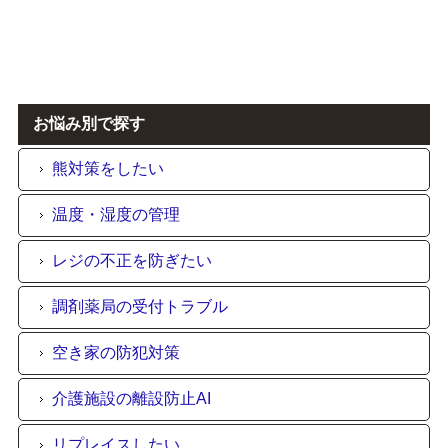
Plug&Play機能で同メーカ製IPカメラとの自動
接続が可能です。
最大4台のカメラと接続できます。
お悩み別で探す
SRN-473KSN 詳細
熊対策をしたい
温度・湿度の管理
レジの不正を防ぎたい
調剤薬局の受付トラブル
空き家の防犯対策
介護施設の離設防止AI
リプレイスしたい