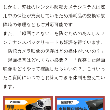
シリーズは、最大16台のネットワークカメラ
しかも、弊社のレンタル防犯カメラシステムは運
の映像と音声をハードディスクに記録すること
用中の保証が充実しているため消耗品の交換や故
ができます。
障時の修理などもご対応可能です
また、『録画されない』を防ぐためのあんしんメ
ネットワークカメラ接続は基本設定の4台か
ンテナンスパックリモートも好評を得ています。
ら、拡張キット（DG-NVE20：別売り）によ
「防犯カメラ映像の保存はどの媒体がいいの？」
り、9台、12台、16台と増設することができま
「録画機関はどれくらい必要？」「保存した録画
す。
映像をどうやって確認したらいいの？」こういっ
画像圧縮方式は、パナソニック i-PROシリー
たご質問にいつでもお答えできる体制を整えてい
ズ H.264 対応カメラとの接続時は、各チャン
ます。
ネルあたり最大30ipsで長時間映像記録を実
現。