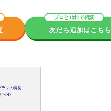
プロと1対1で相談
査
友だち追加はこち
プランの特長
と安心