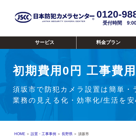
0120-98
受付時間 9:00~
サービス
料金プラン
初期費用0円
工事費用
須坂市で防犯カメラ設置は簡単・
業務の見える化・効率化/生活を
HOME
＞
設置・工事事例
＞
長野県
＞ 須坂市