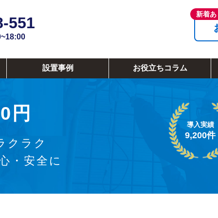
8-551
18:00
設置事例
お役立ちコラム
0円
導入実績
9,200件
ラクラク
安心・安全に