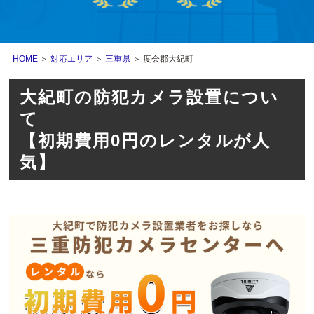
HOME
＞
対応エリア
＞
三重県
＞ 度会郡大紀町
大紀町の防犯カメラ設置につい
て
【初期費用0円のレンタルが人
気】