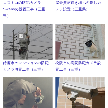
コストコの防犯カメラ
屋外資材置き場への隠しカ
Swannの設置工事（三重
メラ設置（三重県）
県）
鈴鹿市のマンションの防犯
松阪市の病院防犯カメラ設
カメラ設置工事（三重）
置工事（三重）