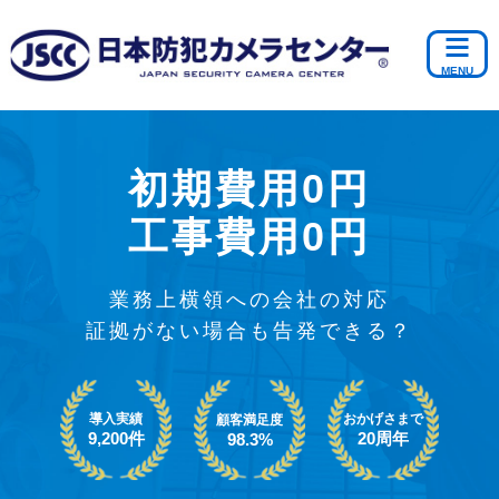
初期費用0円
工事費用0円
業務上横領への会社の対応
証拠がない場合も告発できる？
導入実績
おかげさまで
顧客満足度
9,200件
20周年
98.3%