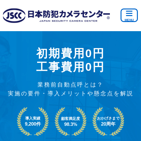
初期費用0円
工事費用0円
業務前自動点呼とは？
実施の要件・導入メリットや懸念点を解説
導入実績
おかげさまで
顧客満足度
9,200件
20周年
98.3%