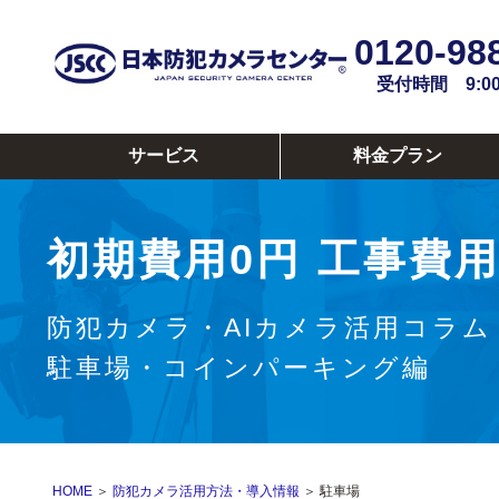
0120-98
受付時間 9:00~
サービス
料金プラン
初期費用0円
工事費用
防犯カメラ・AIカメラ活用コラム
駐車場・コインパーキング編
HOME
＞
防犯カメラ活用方法・導入情報
＞ 駐車場