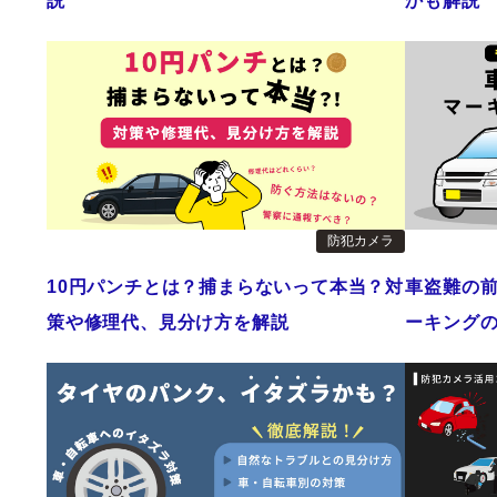
説
かも解説
防犯カメラ
10円パンチとは？捕まらないって本当？対
車盗難の
策や修理代、見分け方を解説
ーキング