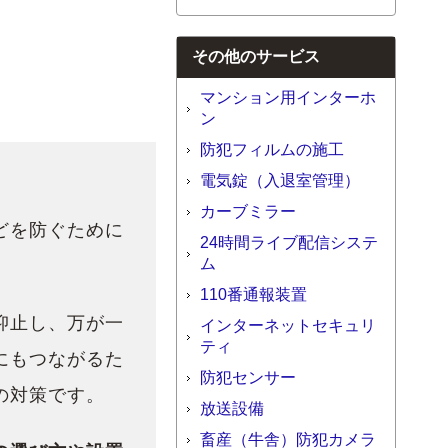
その他のサービス
マンション用インターホ
ン
防犯フィルムの施工
電気錠（入退室管理）
カーブミラー
どを防ぐために
24時間ライブ配信システ
ム
。
110番通報装置
抑止し、万が一
インターネットセキュリ
ティ
にもつながるた
防犯センサー
の対策です。
放送設備
畜産（牛舎）防犯カメラ