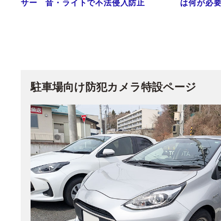
サー 音・ライトで不法侵入防止
は何が必
駐車場向け
防犯カメラ特設ページ