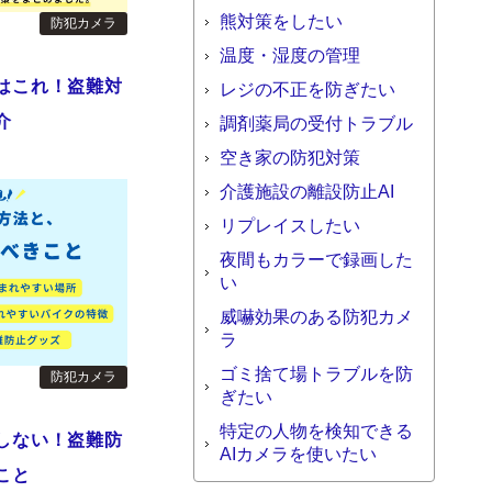
熊対策をしたい
防犯カメラ
温度・湿度の管理
はこれ！盗難対
レジの不正を防ぎたい
介
調剤薬局の受付トラブル
空き家の防犯対策
介護施設の離設防止AI
リプレイスしたい
夜間もカラーで録画した
い
威嚇効果のある防犯カメ
ラ
ゴミ捨て場トラブルを防
防犯カメラ
ぎたい
特定の人物を検知できる
しない！盗難防
AIカメラを使いたい
こと