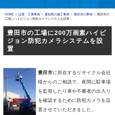
HOME
＞
設置・工事事例
＞
愛知県の施工事例
＞
豊田市の事例
＞ 豊田市の
工場にハイビジョン防犯カメラシステムを設置
豊田市の工場に200万画素ハイビ
ジョン防犯カメラシステムを設
置
豊田市
に所在するリサイクル会社
様からのご相談で、夜間に駐車場
を監視したり車や不審者の出入り
を確認するために防犯カメラを設
置させていただきました。