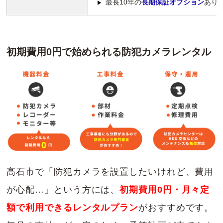
最長10年の
長期保証オプション
あり
初期費用0円で始められる防犯カメラレンタル
高石市で「防犯カメラを設置したいけれど、費用
が心配…」という方には、
初期費用0円・月々定
額で利用できるレンタルプラン
がおすすめです。