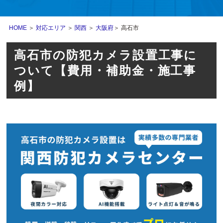
HOME
＞
対応エリア
＞
関西
＞
大阪府
＞ 高石市
高石市の防犯カメラ設置工事に
ついて【費用・補助金・施工事
例】