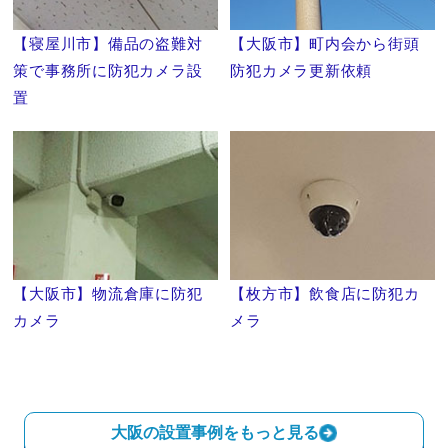
【寝屋川市】備品の盗難対
【大阪市】町内会から街頭
策で事務所に防犯カメラ設
防犯カメラ更新依頼
置
【大阪市】物流倉庫に防犯
【枚方市】飲食店に防犯カ
カメラ
メラ
大阪の設置事例をもっと見る