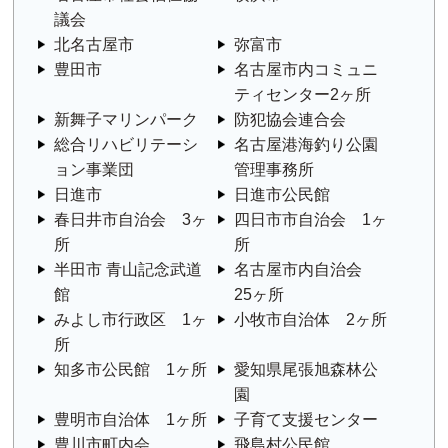
議会
北名古屋市
弥富市
豊田市
名古屋市内コミュニ
ティセンター2ヶ所
新舞子マリンパーク
防犯協会連合会
総合リハビリテーシ
名古屋港海釣り公園
ョン事業団
管理事務所
日進市
日進市公民館
春日井市自治会 3ヶ
四日市市自治会 1ヶ
所
所
半田市 青山記念武道
名古屋市内自治会
館
25ヶ所
みよし市行政区 1ヶ
小牧市自治体 2ヶ所
所
知多市公民館 1ヶ所
愛知県尾張旭森林公
園
豊明市自治体 1ヶ所
子育て支援センター
豊川市町内会
飛島村公民館