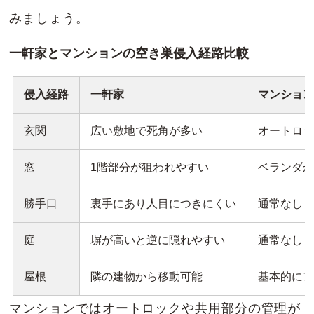
みましょう。
一軒家とマンションの空き巣侵入経路比較
侵入経路
一軒家
マンショ
玄関
広い敷地で死角が多い
オートロ
窓
1階部分が狙われやすい
ベランダ
勝手口
裏手にあり人目につきにくい
通常なし
庭
塀が高いと逆に隠れやすい
通常なし
屋根
隣の建物から移動可能
基本的に
マンションではオートロックや共用部分の管理が