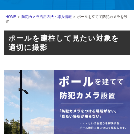
HOME
＞
防犯カメラ活用方法・導入情報
＞ ポールを立てて防犯カメラを設
置
ポールを建柱して見たい対象を
適切に撮影