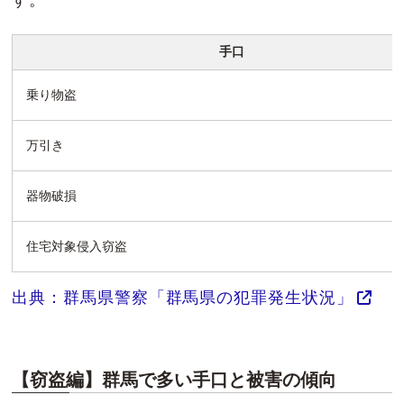
す。
手口
乗り物盗
万引き
器物破損
住宅対象侵入窃盗
出典：群馬県警察「群馬県の犯罪発生状況」
【窃盗編】群馬で多い手口と被害の傾向