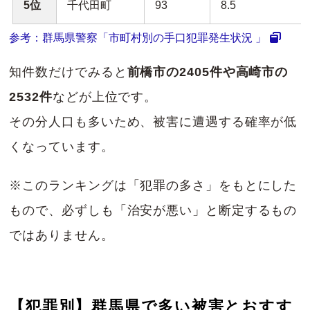
5位
千代田町
93
8.5
参考：群馬県警察「市町村別の手口犯罪発生状況 」
知件数だけでみると
前橋市の2405件や高崎市の
2532件
などが上位です。
その分人口も多いため、被害に遭遇する確率が低
くなっています。
※このランキングは「犯罪の多さ」をもとにした
もので、必ずしも「治安が悪い」と断定するもの
ではありません。
【犯罪別】群馬県で多い被害とおすす