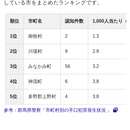
している市をまとめたランキングです。
順位
市町名
認知件数
1,000人当たり（
1位
南牧村
2
1.3
2位
川場村
9
2.9
3位
みなかみ町
56
3.2
4位
神流町
6
3.8
5位
多野郡上野村
4
3.8
参考：群馬県警察「市町村別の手口犯罪発生状況 」