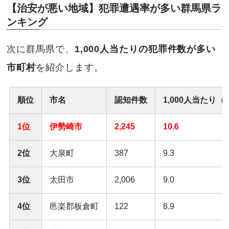
【治安が悪い地域】犯罪遭遇率が多い群馬県ラ
ンキング
次に群馬県で、
1,000人当たりの犯罪件数が多い
市町村
を紹介します。
順位
市名
認知件数
1,000人当たり（
1位
伊勢崎市
2,245
10.6
2位
大泉町
387
9.3
3位
太田市
2,006
9.0
4位
邑楽郡板倉町
122
8.9