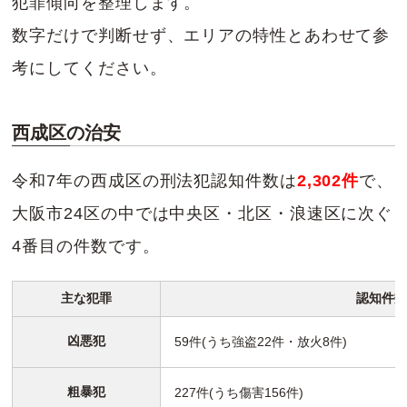
犯罪傾向を整理します。
数字だけで判断せず、エリアの特性とあわせて参
考にしてください。
西成区の治安
令和7年の西成区の刑法犯認知件数は
2,302件
で、
大阪市24区の中では中央区・北区・浪速区に次ぐ
4番目の件数です。
主な犯罪
認知件数
凶悪犯
59件(うち強盗22件・放火8件)
粗暴犯
227件(うち傷害156件)