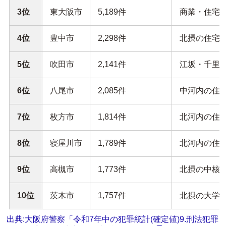
3位
東大阪市
5,189件
商業・住宅・
4位
豊中市
2,298件
北摂の住宅都
5位
吹田市
2,141件
江坂・千里中
6位
八尾市
2,085件
中河内の住商
7位
枚方市
1,814件
北河内の住宅
8位
寝屋川市
1,789件
北河内の住宅
9位
高槻市
1,773件
北摂の中核都
10位
茨木市
1,757件
北摂の大学・
出典:大阪府警察「令和7年中の犯罪統計(確定値)9.刑法犯罪