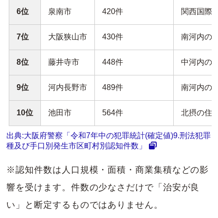
6位
泉南市
420件
関西国際
7位
大阪狭山市
430件
南河内の
8位
藤井寺市
448件
中河内の
9位
河内長野市
489件
南河内の
10位
池田市
564件
北摂の住
出典:大阪府警察「令和7年中の犯罪統計(確定値)9.刑法犯罪
種及び手口別発生市区町村別認知件数」
※認知件数は人口規模・面積・商業集積などの影
響を受けます。件数の少なさだけで「治安が良
い」と断定するものではありません。