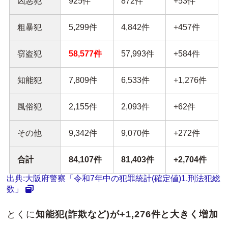
凶悪犯
925件
872件
+53件
粗暴犯
5,299件
4,842件
+457件
窃盗犯
58,577件
57,993件
+584件
知能犯
7,809件
6,533件
+1,276件
風俗犯
2,155件
2,093件
+62件
その他
9,342件
9,070件
+272件
合計
84,107件
81,403件
+2,704件
出典:大阪府警察「令和7年中の犯罪統計(確定値)1.刑法犯総
数」
とくに
知能犯(詐欺など)が+1,276件と大きく増加