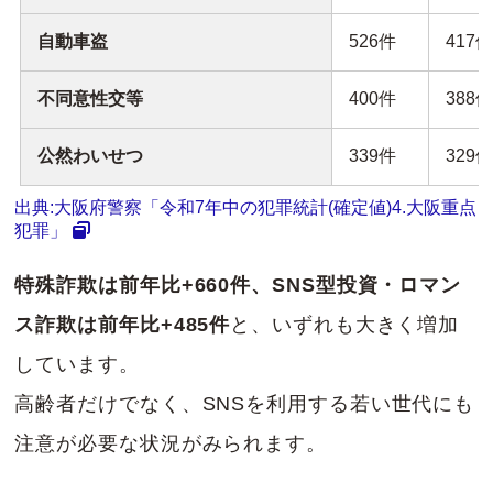
自動車盗
526件
417
不同意性交等
400件
388
公然わいせつ
339件
329
出典:大阪府警察「令和7年中の犯罪統計(確定値)4.大阪重点
犯罪」
特殊詐欺は前年比+660件、SNS型投資・ロマン
ス詐欺は前年比+485件
と、いずれも大きく増加
しています。
高齢者だけでなく、SNSを利用する若い世代にも
注意が必要な状況がみられます。