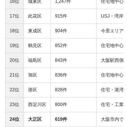
16位
城東区
1,247件
住宅地中心。
17位
此花区
915件
USJ・湾岸
18位
東成区
904件
今里エリアの
19位
鶴見区
852件
住宅地中心。
20位
福島区
843件
大阪駅西側。
21位
旭区
836件
住宅地中心。
22位
港区
828件
住宅・港湾エ
23位
西淀川区
800件
住宅・工業地
24位
大正区
619件
大阪市内で最