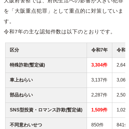
大阪府警察では、府民生活への影響が大きい犯罪
を「大阪重点犯罪」として重点的に対策していま
す。
令和7年の主な認知件数は以下のとおりです。
区分
令和7年
令和
特殊詐欺(暫定値)
3,304件
2,64
車上ねらい
3,137件
3,06
部品ねらい
2,287件
2,50
SNS型投資・ロマンス詐欺(暫定値)
1,509件
1,02
不同意わいせつ
850件
841