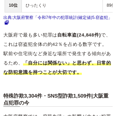
10位
ひったくり
89件
出典:大阪府警察「令和7年中の犯罪統計(確定値)5.窃盗犯」
大阪府で最も多い犯罪は
自転車盗(24,848件)
で、
これは窃盗犯全体の約42％を占める数字です。
駅前や住宅街など身近な場所で発生する傾向があ
るため、
「自分には関係ない」と思わず、日常的
な防犯意識を持つことが大切です。
特殊詐欺3,304件・SNS型詐欺1,509件|大阪重
点犯罪の今