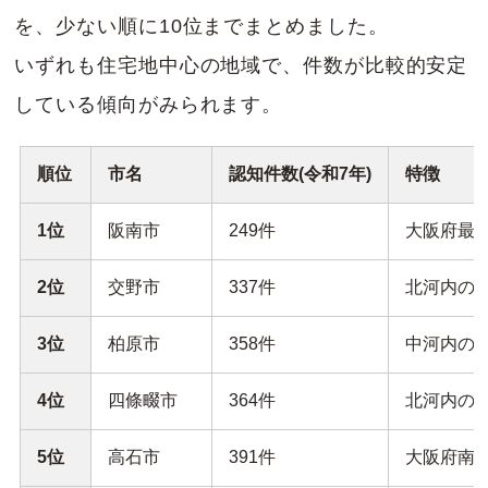
を、少ない順に10位までまとめました。
いずれも住宅地中心の地域で、件数が比較的安定
している傾向がみられます。
順位
市名
認知件数(令和7年)
特徴
1位
阪南市
249件
大阪府最
2位
交野市
337件
北河内の
3位
柏原市
358件
中河内の
4位
四條畷市
364件
北河内の
5位
高石市
391件
大阪府南部