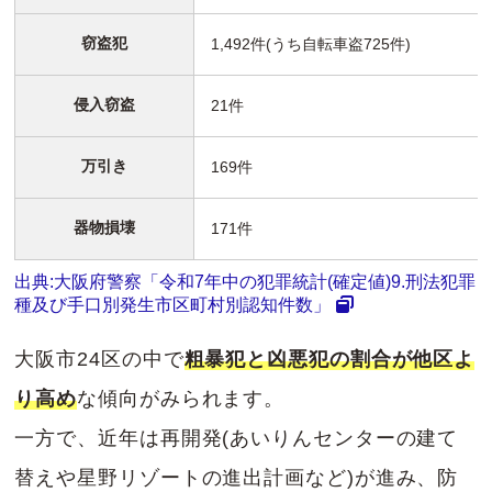
窃盗犯
1,492件(うち自転車盗725件)
侵入窃盗
21件
万引き
169件
器物損壊
171件
出典:大阪府警察「令和7年中の犯罪統計(確定値)9.刑法犯罪
種及び手口別発生市区町村別認知件数」
大阪市24区の中で
粗暴犯と凶悪犯の割合が他区よ
り高め
な傾向がみられます。
一方で、近年は再開発(あいりんセンターの建て
替えや星野リゾートの進出計画など)が進み、防