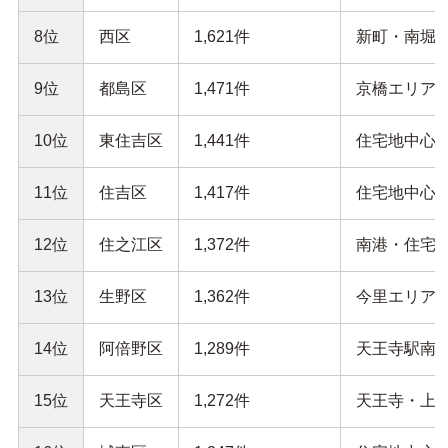
8位
西区
1,621件
新町・南堀江
9位
都島区
1,471件
京橋エリアを
10位
東住吉区
1,441件
住宅地中心。
11位
住吉区
1,417件
住宅地中心。
12位
住之江区
1,372件
南港・住宅地
13位
生野区
1,362件
今里エリアを
14位
阿倍野区
1,289件
天王寺駅南側
15位
天王寺区
1,272件
天王寺・上町