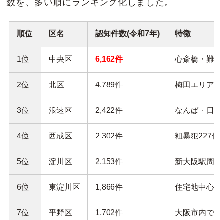
数を、多い順にランキング化しました。
順位
区名
認知件数(令和7年)
特徴
1位
中央区
6,162件
心斎橋・難波
2位
北区
4,789件
梅田エリア。
3位
浪速区
2,422件
なんば・日本
4位
西成区
2,302件
粗暴犯227
5位
淀川区
2,153件
新大阪駅周辺
6位
東淀川区
1,866件
住宅地中心。
7位
平野区
1,702件
大阪市内で最