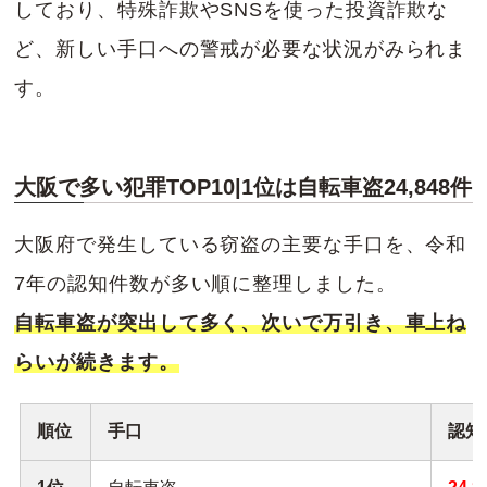
しており、特殊詐欺やSNSを使った投資詐欺な
ど、新しい手口への警戒が必要な状況がみられま
す。
大阪で多い犯罪TOP10|1位は自転車盗24,848件
大阪府で発生している窃盗の主要な手口を、令和
7年の認知件数が多い順に整理しました。
自転車盗が突出して多く、次いで万引き、車上ね
らいが続きます。
順位
手口
認知