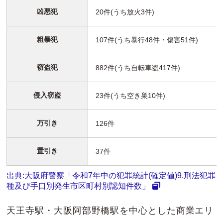
凶悪犯
20件(うち放火3件)
粗暴犯
107件(うち暴行48件・傷害51件)
窃盗犯
882件(うち自転車盗417件)
侵入窃盗
23件(うち空き巣10件)
万引き
126件
置引き
37件
出典:大阪府警察「令和7年中の犯罪統計(確定値)9.刑法犯罪
種及び手口別発生市区町村別認知件数」
天王寺駅・大阪阿部野橋駅を中心とした商業エリ