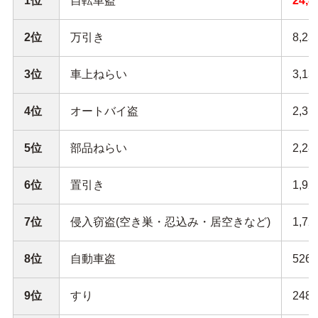
1位
自転車盗
24,
2位
万引き
8,2
3位
車上ねらい
3,1
4位
オートバイ盗
2,3
5位
部品ねらい
2,2
6位
置引き
1,9
7位
侵入窃盗(空き巣・忍込み・居空きなど)
1,7
8位
自動車盗
526
9位
すり
248