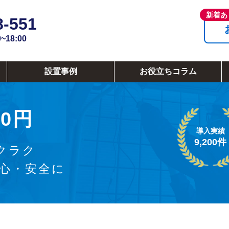
8-551
18:00
設置事例
お役立ちコラム
0円
導入実績
9,200件
クラク
安心・安全に