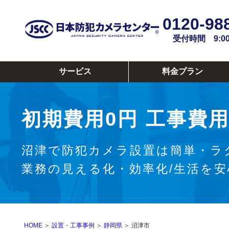
0120-98
受付時間 9:00~
サービス
料金プラン
初期費用0円
工事費用
沼津で防犯カメラ設置は簡単・ラ
業務の見える化・効率化/生活を
HOME
＞
設置・工事事例
＞
静岡県
＞ 沼津市