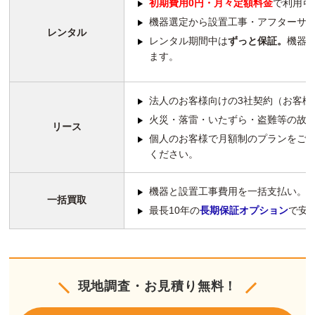
初期費用0円・月々定額料金
で利用可
機器選定から設置工事・アフターサ
レンタル
レンタル期間中は
ずっと保証。
機器
ます。
法人のお客様向けの3社契約（お客様
火災・落雷・いたずら・盗難等の故
リース
個人のお客様で月額制のプランをご
ください。
機器と設置工事費用を一括支払い。
一括買取
最長10年の
長期保証オプション
で安
現地調査・お見積り無料！