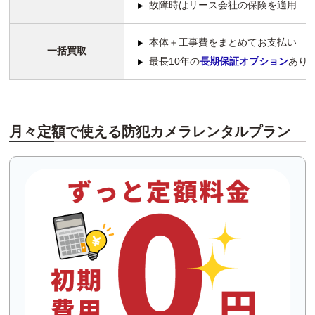
故障時はリース会社の保険を適用
本体＋工事費をまとめてお支払い
一括買取
最長10年の
長期保証オプション
あり
月々定額で使える
防犯カメラレンタルプラン